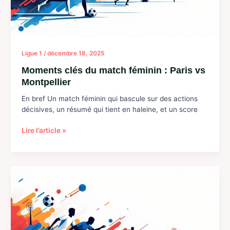
l’année
en
beauté
Ligue 1
/
décembre 18, 2025
Moments clés du match féminin : Paris vs
Montpellier
En bref Un match féminin qui bascule sur des actions
décisives, un résumé qui tient en haleine, et un score
Moments
Lire l’article »
clés
du
match
féminin
:
Paris
vs
Montpellier