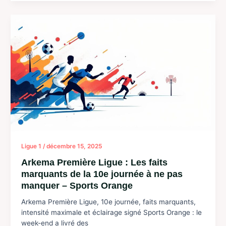
:
L’OL
surclasse
ses
adversaires
tandis
que
Nantes
se
hisse
près
du
podium
Ligue 1
/
décembre 15, 2025
Arkema Première Ligue : Les faits
marquants de la 10e journée à ne pas
manquer – Sports Orange
Arkema Première Ligue, 10e journée, faits marquants,
intensité maximale et éclairage signé Sports Orange : le
week-end a livré des