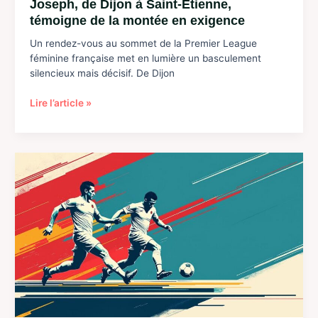
Joseph, de Dijon à Saint-Étienne,
témoigne de la montée en exigence
Un rendez-vous au sommet de la Premier League
féminine française met en lumière un basculement
silencieux mais décisif. De Dijon
Football
Lire l’article »
–
Premier
League
:
Sébastien
Joseph,
de
Dijon
à
Saint-
Étienne,
témoigne
de
la