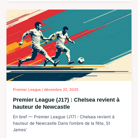
Ligue
1
:
DFCO,
une
pause
pleine
de
promesses
avant
la
suite…
Premier League
/
décembre 22, 2025
Premier League (J17) : Chelsea revient à
hauteur de Newcastle
En bref — Premier League (J17) : Chelsea revient à
hauteur de Newcastle Dans l’ombre de la fête, St
James’