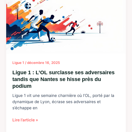
billets
pour
le
choc
FC
Nantes
vs
RC
Strasbourg
Ligue 1
/
décembre 16, 2025
Ligue 1 : L’OL surclasse ses adversaires
tandis que Nantes se hisse près du
podium
Ligue 1 vit une semaine charnière où l’OL, porté par la
dynamique de Lyon, écrase ses adversaires et
s’échappe en
Ligue
Lire l’article »
1