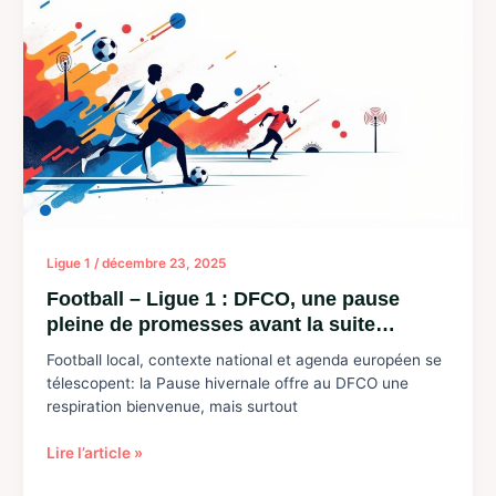
et
Unai
Emery
prêts
à
relever
deux
défis
majeurs
à
Londres
Ligue 1
/
décembre 23, 2025
avec
une
Football – Ligue 1 : DFCO, une pause
confiance
pleine de promesses avant la suite…
renforcée
Football local, contexte national et agenda européen se
télescopent: la Pause hivernale offre au DFCO une
respiration bienvenue, mais surtout
Football
Lire l’article »
–