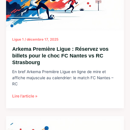
Ligue 1
/
décembre 17, 2025
Arkema Première Ligue : Réservez vos
billets pour le choc FC Nantes vs RC
Strasbourg
En bref Arkema Première Ligue en ligne de mire et
affiche majuscule au calendrier: le match FC Nantes –
RC
Arkema
Lire l’article »
Première
Ligue
:
Réservez
vos