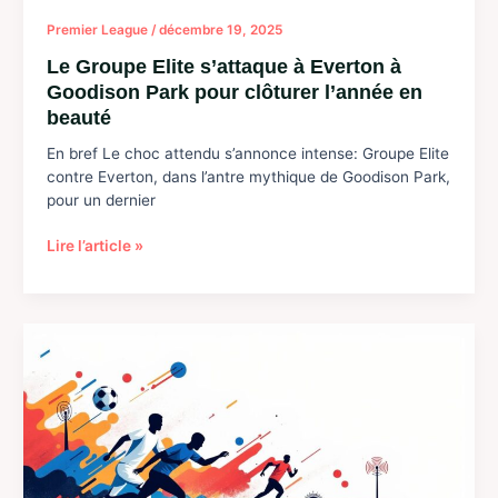
montée
Premier League
/
décembre 19, 2025
en
exigence
Le Groupe Elite s’attaque à Everton à
Goodison Park pour clôturer l’année en
beauté
En bref Le choc attendu s’annonce intense: Groupe Elite
contre Everton, dans l’antre mythique de Goodison Park,
pour un dernier
Le
Lire l’article »
Groupe
Elite
s’attaque
à
Everton
à
Goodison
Park
pour
clôturer