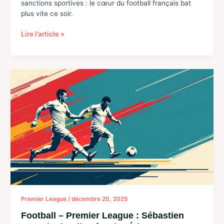
sanctions sportives : le cœur du football français bat
plus vite ce soir.
Première
Lire l’article »
Ligue
:
Le
PSG
menacé
d’une
pénalité
et
risque
de
perdre
quatre
points
Premier League
/
décembre 20, 2025
Football – Premier League : Sébastien