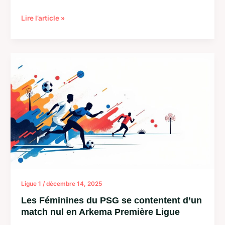
Arkema
Lire l’article »
Première
Ligue
:
Les
faits
marquants
de
la
10e
journée
à
ne
pas
manquer
–
Ligue 1
/
décembre 14, 2025
Sports
Orange
Les Féminines du PSG se contentent d’un
match nul en Arkema Première Ligue