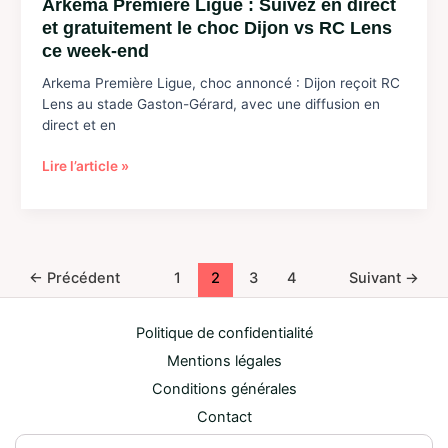
Arkema Première Ligue : Suivez en direct
et gratuitement le choc Dijon vs RC Lens
ce week-end
Arkema Première Ligue, choc annoncé : Dijon reçoit RC
Lens au stade Gaston-Gérard, avec une diffusion en
direct et en
Arkema
Lire l’article »
Première
Ligue
:
Suivez
en
←
Précédent
1
2
3
4
Suivant
→
direct
et
Politique de confidentialité
gratuitement
le
Mentions légales
choc
Conditions générales
Dijon
Contact
vs
RC
Sitemap