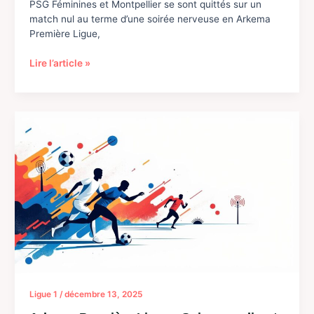
PSG Féminines et Montpellier se sont quittés sur un
match nul au terme d’une soirée nerveuse en Arkema
Première Ligue,
Les
Lire l’article »
Féminines
du
PSG
se
contentent
d’un
match
nul
en
Arkema
Première
Ligue
Ligue 1
/
décembre 13, 2025