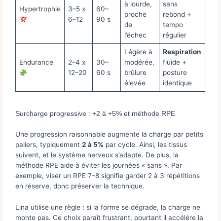
à lourde,
sans
Hypertrophie
3–5 x
60–
proche
rebond +
6–12
90 s
de
tempo
l’échec
régulier
Légère à
Respiration
Endurance
2–4 x
30–
modérée,
fluide +
12–20
60 s
brûlure
posture
élevée
identique
Surcharge progressive : +2 à +5% et méthode RPE
Une progression raisonnable augmente la charge par petits
paliers, typiquement
2 à 5%
par cycle. Ainsi, les tissus
suivent, et le système nerveux s’adapte. De plus, la
méthode RPE aide à éviter les journées « sans ». Par
exemple, viser un RPE 7–8 signifie garder 2 à 3 répétitions
en réserve, donc préserver la technique.
Lina utilise une règle : si la forme se dégrade, la charge ne
monte pas. Ce choix paraît frustrant, pourtant il accélère la