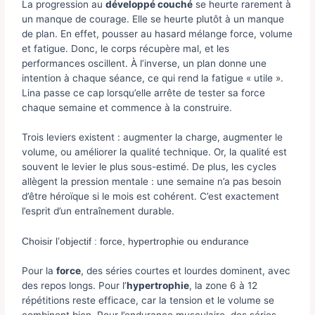
La progression au
développé couché
se heurte rarement à
un manque de courage. Elle se heurte plutôt à un manque
de plan. En effet, pousser au hasard mélange force, volume
et fatigue. Donc, le corps récupère mal, et les
performances oscillent. À l’inverse, un plan donne une
intention à chaque séance, ce qui rend la fatigue « utile ».
Lina passe ce cap lorsqu’elle arrête de tester sa force
chaque semaine et commence à la construire.
Trois leviers existent : augmenter la charge, augmenter le
volume, ou améliorer la qualité technique. Or, la qualité est
souvent le levier le plus sous-estimé. De plus, les cycles
allègent la pression mentale : une semaine n’a pas besoin
d’être héroïque si le mois est cohérent. C’est exactement
l’esprit d’un entraînement durable.
Choisir l’objectif : force, hypertrophie ou endurance
Pour la
force
, des séries courtes et lourdes dominent, avec
des repos longs. Pour l’
hypertrophie
, la zone 6 à 12
répétitions reste efficace, car la tension et le volume se
combinent bien. Pour l’endurance musculaire, des séries