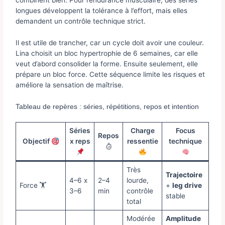
longues développent la tolérance à l’effort, mais elles
demandent un contrôle technique strict.
Il est utile de trancher, car un cycle doit avoir une couleur.
Lina choisit un bloc hypertrophie de 6 semaines, car elle
veut d’abord consolider la forme. Ensuite seulement, elle
prépare un bloc force. Cette séquence limite les risques et
améliore la sensation de maîtrise.
Tableau de repères : séries, répétitions, repos et intention
Séries
Charge
Focus
Repos
Objectif
x reps
ressentie
technique
Très
Trajectoire
4–6 x
2–4
lourde,
Force 🏋️
+
leg drive
3–6
min
contrôle
stable
total
Modérée
Amplitude