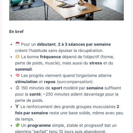
En bref
Pour un
débutant
,
2 à 3 séances par semaine
créent l’habitude sans épuiser la récupération.
La bonne
fréquence
dépend de l’objectif (forme,
perte de poids, muscle), mais aussi du
stress
et du
sommeil
.
Les progrès viennent quand l’organisme alterne
stimulation
et
repos
(surcompensation).
150 minutes de
sport
modéré par
semaine
suffisent
pour la
santé
; ~250 minutes aident davantage pour la
perte de poids.
🏋️ Le renforcement des grands groupes musculaires
2
fois par semaine
reste une base solide, même avec peu
de temps.
Un
programme
simple, stable et progressif bat un
planning “parfait” tenu 10 jours puis abandonné.