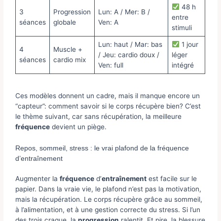
48 h
3
Progression
Lun: A / Mer: B /
entre
séances
globale
Ven: A
stimuli
Lun: haut / Mar: bas
1 jour
4
Muscle +
/ Jeu: cardio doux /
léger
séances
cardio mix
Ven: full
intégré
Ces modèles donnent un cadre, mais il manque encore un
“capteur”: comment savoir si le corps récupère bien? C’est
le thème suivant, car sans récupération, la meilleure
fréquence
devient un piège.
Repos, sommeil, stress : le vrai plafond de la fréquence
d’entraînement
Augmenter la
fréquence
d’
entraînement
est facile sur le
papier. Dans la vraie vie, le plafond n’est pas la motivation,
mais la récupération. Le corps récupère grâce au sommeil,
à l’alimentation, et à une gestion correcte du stress. Si l’un
des trois craque, la
progression
ralentit. Et pire, la blessure