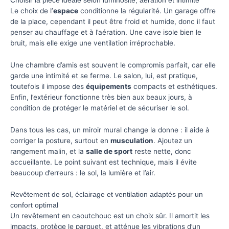
Choisir la pièce idéale selon luminosité, aération et intimité
Le choix de l’
espace
conditionne la régularité. Un garage offre
de la place, cependant il peut être froid et humide, donc il faut
penser au chauffage et à l’aération. Une cave isole bien le
bruit, mais elle exige une ventilation irréprochable.
Une chambre d’amis est souvent le compromis parfait, car elle
garde une intimité et se ferme. Le salon, lui, est pratique,
toutefois il impose des
équipements
compacts et esthétiques.
Enfin, l’extérieur fonctionne très bien aux beaux jours, à
condition de protéger le matériel et de sécuriser le sol.
Dans tous les cas, un miroir mural change la donne : il aide à
corriger la posture, surtout en
musculation
. Ajoutez un
rangement malin, et la
salle de sport
reste nette, donc
accueillante. Le point suivant est technique, mais il évite
beaucoup d’erreurs : le sol, la lumière et l’air.
Revêtement de sol, éclairage et ventilation adaptés pour un
confort optimal
Un revêtement en caoutchouc est un choix sûr. Il amortit les
impacts, protège le parquet, et atténue les vibrations d’un