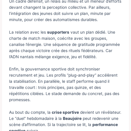
Un cadre défensif, un relais au milieu et un meneur d’efforts
devant changent la perception collective. Par ailleurs,
l’intégration des jeunes doit suivre un plan, minute par
minute, pour créer des automatismes durables.
La relation avec les
supporters
vaut un plan dédié. Une
charte de match maison, coécrite avec les groupes,
canalise l’énergie. Une séquence de gratitude programmée
après chaque victoire crée des rituels fédérateurs. Car
l’ADN nantais mélange exigence, jeu et fidélité.
Enfin, la gouvernance sportive doit synchroniser
recrutement et jeu. Les profils “plug-and-play” accélèrent
la stabilisation. En parallèle, le staff performe quand il
travaille court : trois principes, pas quinze, et des
répétitions ciblées. Le stade demande du concret, pas des
promesses.
Au bout du compte, la
crise sportive
devient un révélateur.
Le “duel” hebdomadaire à la
Beaujoire
peut redevenir une
scène d’affirmation. Si la trajectoire se lit, la
performance
sportive
suivra.