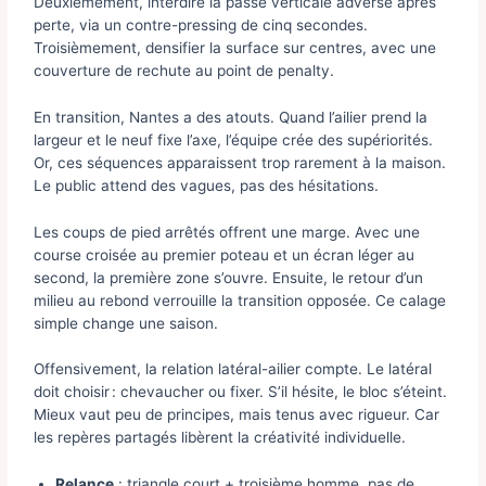
Deuxièmement, interdire la passe verticale adverse après
perte, via un contre-pressing de cinq secondes.
Troisièmement, densifier la surface sur centres, avec une
couverture de rechute au point de penalty.
En transition, Nantes a des atouts. Quand l’ailier prend la
largeur et le neuf fixe l’axe, l’équipe crée des supériorités.
Or, ces séquences apparaissent trop rarement à la maison.
Le public attend des vagues, pas des hésitations.
Les coups de pied arrêtés offrent une marge. Avec une
course croisée au premier poteau et un écran léger au
second, la première zone s’ouvre. Ensuite, le retour d’un
milieu au rebond verrouille la transition opposée. Ce calage
simple change une saison.
Offensivement, la relation latéral-ailier compte. Le latéral
doit choisir : chevaucher ou fixer. S’il hésite, le bloc s’éteint.
Mieux vaut peu de principes, mais tenus avec rigueur. Car
les repères partagés libèrent la créativité individuelle.
Relance
: triangle court + troisième homme, pas de