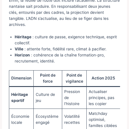
Enfin, la feuille de route doit inclure l’académie. La structure
nantaise sait produire. En responsabilisant deux jeunes
clés, entourés par des cadres, la projection devient
tangible. L’ADN s’actualise, au lieu de se figer dans les
archives.
Héritage
: culture de passe, exigence technique, esprit
collectif.
Ville
: attente forte, fidélité rare, climat à pacifier.
Horizon
: cohérence de la chaîne formation-pro,
recrutement, identité.
Point de
Point de
Dimension
Action 2025
force
vigilance
Pression
Actualiser
Héritage
Culture de
de
principes, pas
sportif
jeu
l’histoire
les copier
Matchday
Économie
Écosystème
Volatilité
optimisé,
locale
engagé
recettes
familles ciblées