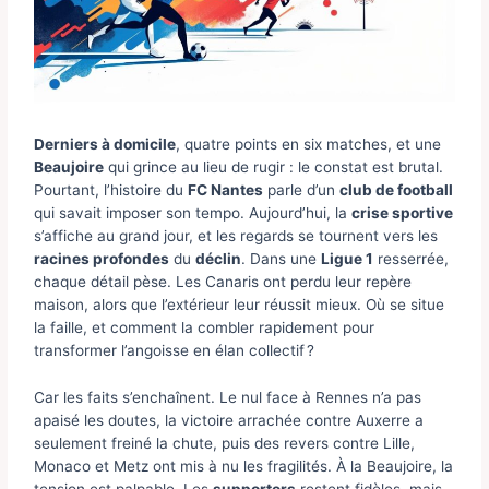
Derniers à domicile
, quatre points en six matches, et une
Beaujoire
qui grince au lieu de rugir : le constat est brutal.
Pourtant, l’histoire du
FC Nantes
parle d’un
club de football
qui savait imposer son tempo. Aujourd’hui, la
crise sportive
s’affiche au grand jour, et les regards se tournent vers les
racines profondes
du
déclin
. Dans une
Ligue 1
resserrée,
chaque détail pèse. Les Canaris ont perdu leur repère
maison, alors que l’extérieur leur réussit mieux. Où se situe
la faille, et comment la combler rapidement pour
transformer l’angoisse en élan collectif ?
Car les faits s’enchaînent. Le nul face à Rennes n’a pas
apaisé les doutes, la victoire arrachée contre Auxerre a
seulement freiné la chute, puis des revers contre Lille,
Monaco et Metz ont mis à nu les fragilités. À la Beaujoire, la
tension est palpable. Les
supporters
restent fidèles, mais