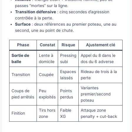
passes “mortes” sur la ligne.
Transition défensive
: cinq secondes d’agression
contrôlée à la perte.
Surface
: deux références au premier poteau, une au
second, une au point de chute.
Phase
Constat
Risque
Ajustement clé
Sortie de
Lente à
Pressing
Appel du 8 dans le
balle
domicile
subi
dos du 6 adverse
Espaces
Rideau de trois à la
Transition
Coupée
laissés
perte
Variantes
Coups de
Peu
Points
premier/second
pied arrêtés
exploités
perdus
poteau
Tirs hors
Faible
Attaque zone
Finition
zone
XG
penalty + cut-back