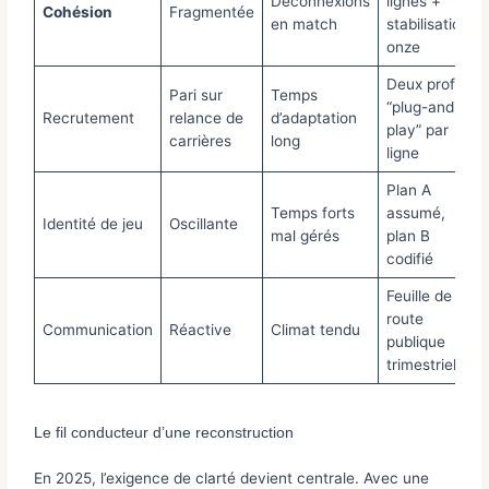
Déconnexions
lignes +
Cohésion
Fragmentée
en match
stabilisation
onze
Deux profils
Pari sur
Temps
“plug-and-
Recrutement
relance de
d’adaptation
play” par
carrières
long
ligne
Plan A
Temps forts
assumé,
Identité de jeu
Oscillante
mal gérés
plan B
codifié
Feuille de
route
Communication
Réactive
Climat tendu
publique
trimestrielle
Le fil conducteur d’une reconstruction
En 2025, l’exigence de clarté devient centrale. Avec une