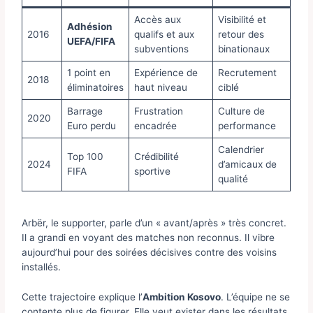
Accès aux
Visibilité et
Adhésion
2016
qualifs et aux
retour des
UEFA/FIFA
subventions
binationaux
1 point en
Expérience de
Recrutement
2018
éliminatoires
haut niveau
ciblé
Barrage
Frustration
Culture de
2020
Euro perdu
encadrée
performance
Calendrier
Top 100
Crédibilité
2024
d’amicaux de
FIFA
sportive
qualité
Arbër, le supporter, parle d’un « avant/après » très concret.
Il a grandi en voyant des matches non reconnus. Il vibre
aujourd’hui pour des soirées décisives contre des voisins
installés.
Cette trajectoire explique l’
Ambition Kosovo
. L’équipe ne se
contente plus de figurer. Elle veut exister dans les résultats