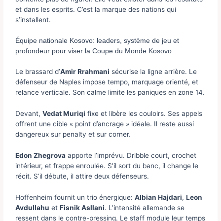
et dans les esprits. C’est la marque des nations qui
s’installent.
Équipe nationale Kosovo: leaders, système de jeu et
profondeur pour viser la Coupe du Monde Kosovo
Le brassard d’
Amir Rrahmani
sécurise la ligne arrière. Le
défenseur de Naples impose tempo, marquage orienté, et
relance verticale. Son calme limite les paniques en zone 14.
Devant,
Vedat Muriqi
fixe et libère les couloirs. Ses appels
offrent une cible « point d’ancrage » idéale. Il reste aussi
dangereux sur penalty et sur corner.
Edon Zhegrova
apporte l’imprévu. Dribble court, crochet
intérieur, et frappe enroulée. S’il sort du banc, il change le
récit. S’il débute, il attire deux défenseurs.
Hoffenheim fournit un trio énergique:
Albian Hajdari
,
Leon
Avdullahu
et
Fisnik Asllani
. L’intensité allemande se
ressent dans le contre-pressing. Le staff module leur temps