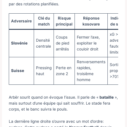
par des rotations planifiées.
Clé du
Risque
Réponse
Indicate
Adversaire
match
principal
kosovare
de succ
xG >
Coups
Fermer l’axe,
Densité
adversair
Slovénie
de pied
exploiter le
centrale
fautes
arrêtés
couloir droit
limitées
Renversements
Sorties
Pressing
Perte en
rapides,
Suisse
propres 
haut
zone 2
troisième
>70%
homme
Arbër sourit quand on évoque l’issue. Il parle de «
bataille
»,
mais surtout d’une équipe qui sait souffrir. Le stade fera
corps, et le banc suivra le pouls.
La dernière ligne droite s’ouvre avec un mot d’ordre: