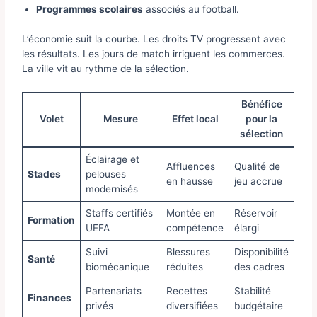
Programmes scolaires
associés au football.
L’économie suit la courbe. Les droits TV progressent avec
les résultats. Les jours de match irriguent les commerces.
La ville vit au rythme de la sélection.
Bénéfice
Volet
Mesure
Effet local
pour la
sélection
Éclairage et
Affluences
Qualité de
Stades
pelouses
en hausse
jeu accrue
modernisés
Staffs certifiés
Montée en
Réservoir
Formation
UEFA
compétence
élargi
Suivi
Blessures
Disponibilité
Santé
biomécanique
réduites
des cadres
Partenariats
Recettes
Stabilité
Finances
privés
diversifiées
budgétaire