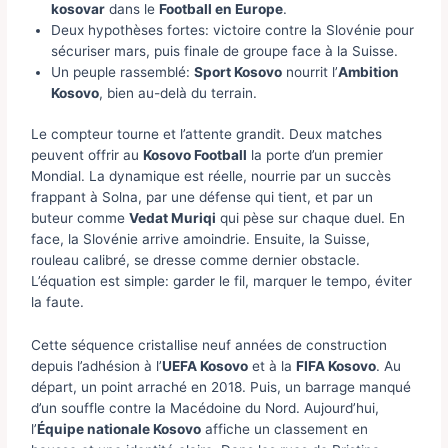
kosovar
dans le
Football en Europe
.
Deux hypothèses fortes: victoire contre la Slovénie pour
sécuriser mars, puis finale de groupe face à la Suisse.
Un peuple rassemblé:
Sport Kosovo
nourrit l’
Ambition
Kosovo
, bien au-delà du terrain.
Le compteur tourne et l’attente grandit. Deux matches
peuvent offrir au
Kosovo Football
la porte d’un premier
Mondial. La dynamique est réelle, nourrie par un succès
frappant à Solna, par une défense qui tient, et par un
buteur comme
Vedat Muriqi
qui pèse sur chaque duel. En
face, la Slovénie arrive amoindrie. Ensuite, la Suisse,
rouleau calibré, se dresse comme dernier obstacle.
L’équation est simple: garder le fil, marquer le tempo, éviter
la faute.
Cette séquence cristallise neuf années de construction
depuis l’adhésion à l’
UEFA Kosovo
et à la
FIFA Kosovo
. Au
départ, un point arraché en 2018. Puis, un barrage manqué
d’un souffle contre la Macédoine du Nord. Aujourd’hui,
l’
Équipe nationale Kosovo
affiche un classement en