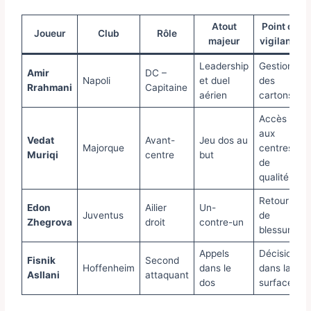
Atout
Point de
Joueur
Club
Rôle
majeur
vigilance
Leadership
Gestion
Amir
DC –
Napoli
et duel
des
Rrahmani
Capitaine
aérien
cartons
Accès
aux
Vedat
Avant-
Jeu dos au
Majorque
centres
Muriqi
centre
but
de
qualité
Retour
Edon
Ailier
Un-
Juventus
de
Zhegrova
droit
contre-un
blessure
Appels
Décisions
Fisnik
Second
Hoffenheim
dans le
dans la
Asllani
attaquant
dos
surface