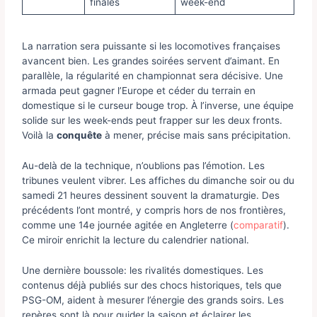
finales
week-end
La narration sera puissante si les locomotives françaises
avancent bien. Les grandes soirées servent d’aimant. En
parallèle, la régularité en championnat sera décisive. Une
armada peut gagner l’Europe et céder du terrain en
domestique si le curseur bouge trop. À l’inverse, une équipe
solide sur les week-ends peut frapper sur les deux fronts.
Voilà la
conquête
à mener, précise mais sans précipitation.
Au-delà de la technique, n’oublions pas l’émotion. Les
tribunes veulent vibrer. Les affiches du dimanche soir ou du
samedi 21 heures dessinent souvent la dramaturgie. Des
précédents l’ont montré, y compris hors de nos frontières,
comme une 14e journée agitée en Angleterre (
comparatif
).
Ce miroir enrichit la lecture du calendrier national.
Une dernière boussole: les rivalités domestiques. Les
contenus déjà publiés sur des chocs historiques, tels que
PSG-OM, aident à mesurer l’énergie des grands soirs. Les
repères sont là pour guider la saison et éclairer les