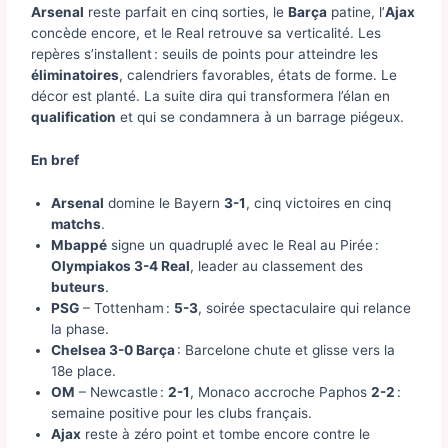
Arsenal
reste parfait en cinq sorties, le
Barça
patine, l’
Ajax
concède encore, et le Real retrouve sa verticalité. Les
repères s’installent : seuils de points pour atteindre les
éliminatoires
, calendriers favorables, états de forme. Le
décor est planté. La suite dira qui transformera l’élan en
qualification
et qui se condamnera à un barrage piégeux.
En bref
Arsenal
domine le Bayern
3-1
, cinq victoires en cinq
matchs
.
Mbappé
signe un quadruplé avec le Real au Pirée :
Olympiakos 3-4 Real
, leader au classement des
buteurs
.
PSG
– Tottenham :
5-3
, soirée spectaculaire qui relance
la phase.
Chelsea 3-0 Barça
: Barcelone chute et glisse vers la
18e place.
OM
– Newcastle :
2-1
, Monaco accroche Paphos
2-2
:
semaine positive pour les clubs français.
Ajax
reste à zéro point et tombe encore contre le