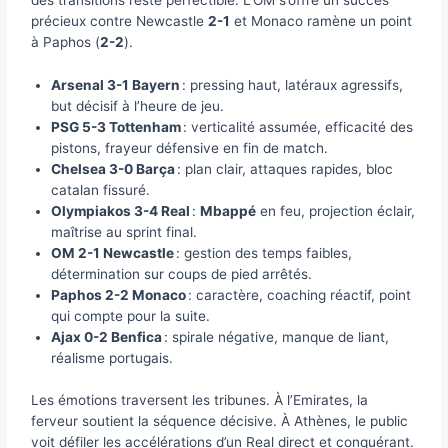
des transitions reste perfectible. L’OM s’offre un succès
précieux contre Newcastle
2-1
et Monaco ramène un point
à Paphos (
2-2
).
Arsenal 3-1 Bayern
: pressing haut, latéraux agressifs,
but décisif à l’heure de jeu.
PSG 5-3 Tottenham
: verticalité assumée, efficacité des
pistons, frayeur défensive en fin de match.
Chelsea 3-0 Barça
: plan clair, attaques rapides, bloc
catalan fissuré.
Olympiakos 3-4 Real
:
Mbappé
en feu, projection éclair,
maîtrise au sprint final.
OM 2-1 Newcastle
: gestion des temps faibles,
détermination sur coups de pied arrêtés.
Paphos 2-2 Monaco
: caractère, coaching réactif, point
qui compte pour la suite.
Ajax 0-2 Benfica
: spirale négative, manque de liant,
réalisme portugais.
Les émotions traversent les tribunes. À l’Emirates, la
ferveur soutient la séquence décisive. À Athènes, le public
voit défiler les accélérations d’un Real direct et conquérant.