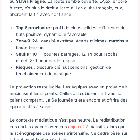
au
Slavia Prague
. La route semble ouverte. L’Ajax, encore
à zéro, n’a plus le droit à l’erreur. Les clubs français, eux,
abordent la fin avec confiance.
Top 8 provisoire
: profil de clubs solides, différence de
buts positive, dynamique favorable.
Zone 9-24
: densité extrême, écarts minimes,
matchs
à
haute tension.
Seuils
: 10-11 pour les barrages, 12-14 pour l’accès
direct, 8-9 pour garder espoir.
Risques
: blessure clé, suspensions, gestion de
l’enchaînement domestique.
La projection reste lucide. Les équipes avec un projet clair
maximisent leurs points. Celles qui subissent la transition
paient comptant. La 6e journée triera encore et offrira des
opportunités à saisir.
Le contexte médiatique n’est pas neutre. La redistribution
des cartes avance avec des
enjeux TV
massifs, alors que
la scénographie des soirées s’intensifie. Ce cadre pèse sur
l’attention et la récupération.