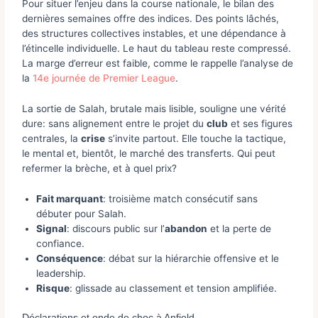
Pour situer l’enjeu dans la course nationale, le bilan des
dernières semaines offre des indices. Des points lâchés,
des structures collectives instables, et une dépendance à
l’étincelle individuelle. Le haut du tableau reste compressé.
La marge d’erreur est faible, comme le rappelle l’analyse de
la
14e journée de Premier League
.
La sortie de Salah, brutale mais lisible, souligne une vérité
dure: sans alignement entre le projet du
club
et ses figures
centrales, la
crise
s’invite partout. Elle touche la tactique,
le mental et, bientôt, le marché des transferts. Qui peut
refermer la brèche, et à quel prix?
Fait marquant
: troisième match consécutif sans
débuter pour Salah.
Signal
: discours public sur l’
abandon
et la perte de
confiance.
Conséquence
: débat sur la hiérarchie offensive et le
leadership.
Risque
: glissade au classement et tension amplifiée.
Déclarations et onde de choc à Anfield