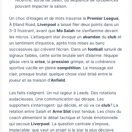
pouvant impacter la saison.
Un choc d’images et de mots traverse la
Premier League
.
À Elland Road,
Liverpool
a laissé filer deux points dans un
3-3 frustrant, avant que
Mo Salah
ne s’enflamme devant
les micros. L’attaquant star évoque un
abandon
du
club
et
un sentiment d’injustice, après trois mises au banc
successives qui crèvent l’écran. Dans un
football
saturé de
signaux faibles, cette sortie brutale sert d’alarme: l’équipe
glisse vers la
crise
, la
pression
grimpe, et la cohérence
sportive vacille en pleine
compétition
. Le message est
clair, presque brutal: quelque chose s’est brisé entre le
joueur et sa maison d’
Anfield
.
Les faits s’alignent. Un nul rageur à Leeds. Des rotations
audacieuses. Une communication qui dérape. Les
supporters s’interrogent: qui décide, et où va ce
club
? La
relation entre Salah et
Arne Slot
s’est tendue. Les choix du
coach alimentent le débat tactique et l’onde émotionnelle
qui secoue
Liverpool
. La question centrale s’impose,
implacable: que vaut un projet si la star la plus décisive