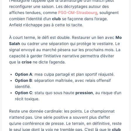
l’Hexagone rappelle que la dramaturgie d’un match peut
reconfigurer une saison. Les décryptages autour des
affiches tendues, comme
PSG-OM-Strasbourg
, soulignent
combien l’identité d’un
club
se façonne dans l’orage.
Anfield n’échappe pas à cette loi tacite.
À court terme, le défi est double. Restaurer un lien avec
Mo
Salah
ou cadrer une séparation qui protège le vestiaire. Le
signal envoyé au marché pèsera sur les prochains mois. La
capacité à garder l’initiative narrative permettra d’éviter
que la
crise
ne dicte l’agenda.
Option A
: mea culpa partagé et plan sportif réajusté.
Option B
: séparation maîtrisée, avec relais offensif
identifié.
Option C
: statu quo sous haute
pression
, au risque d’un
récit toxique.
Reste une donnée cardinale: les points. Le championnat
n’attend pas. Une série positive a souvent plus d’effet
qu’une conférence de presse. Le terrain, en définitive, reste
le seul juge dont la voix ne tremble pas. C’est là que le
club