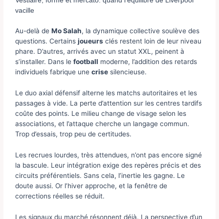
Vestiaire, forme et mercato: quand l’équilibre de Liverpool
vacille
Au-delà de
Mo Salah
, la dynamique collective soulève des
questions. Certains
joueurs
clés restent loin de leur niveau
phare. D’autres, arrivés avec un statut XXL, peinent à
s’installer. Dans le
football
moderne, l’addition des retards
individuels fabrique une
crise
silencieuse.
Le duo axial défensif alterne les matchs autoritaires et les
passages à vide. La perte d’attention sur les centres tardifs
coûte des points. Le milieu change de visage selon les
associations, et l’attaque cherche un langage commun.
Trop d’essais, trop peu de certitudes.
Les recrues lourdes, très attendues, n’ont pas encore signé
la bascule. Leur intégration exige des repères précis et des
circuits préférentiels. Sans cela, l’inertie les gagne. Le
doute aussi. Or l’hiver approche, et la fenêtre de
corrections réelles se réduit.
Les signaux du marché résonnent déjà. La perspective d’un