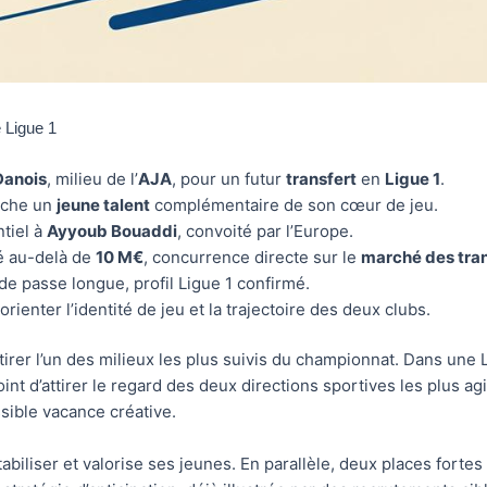
 Ligue 1
Danois
, milieu de l’
AJA
, pour un futur
transfert
en
Ligue 1
.
rche un
jeune talent
complémentaire de son cœur de jeu.
tiel à
Ayyoub Bouaddi
, convoité par l’Europe.
mé au-delà de
10 M€
, concurrence directe sur le
marché des tran
 de passe longue, profil Ligue 1 confirmé.
orienter l’identité de jeu et la trajectoire des deux clubs.
tirer l’un des milieux les plus suivis du championnat. Dans une
int d’attirer le regard des deux directions sportives les plus 
ssible vacance créative.
abiliser et valorise ses jeunes. En parallèle, deux places forte