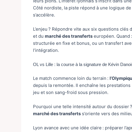
leurs pions. L’intérêt lyonnais s’inscrit dans u
Côté nordiste, la piste répond à une logique de 
s’accélère.
L’enjeu ? Répondre vite aux six questions clés d
et du
marché des transferts
européen. Quand : 
structurée en fixe et bonus, ou un transfert av
l’intégration.
OL vs Lille : la course à la signature de Kévin Dano
Le match commence loin du terrain :
l’Olympiq
depuis la remontée. Il enchaîne les prestations
jeu et son sang-froid sous pression.
Pourquoi une telle intensité autour du dossier 
marché des transferts
s’oriente vers des milie
Lyon avance avec une idée claire : préparer l’a