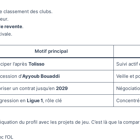
le classement des clubs.
eur.
de revente
.
ivale.
Motif principal
iciper l’après
Tolisso
Suivi actif
cession d’
Ayyoub Bouaddi
Veille et 
oriser un contrat jusqu’en
2029
Négociatio
gression en
Ligue 1
, rôle clé
Concentré 
déquation du profil avec les projets de jeu. C’est là que la comp
ec l’OL