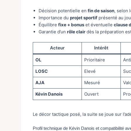
Décision potentielle en
fin de saison
, selon 
Importance du
projet sportif
présenté au jou
Équilibre
fixe + bonus
et éventuelle
clause 
Garantie d’un
rôle clair
dès la préparation est
Acteur
Intérêt
OL
Prioritaire
Ant
LOSC
Elevé
Suc
AJA
Mesuré
Val
Kévin Danois
Ouvert
Pro
Le décor tactique posé, la suite se joue sur l’a
Profil technique de Kévin Danois et compatibilité av