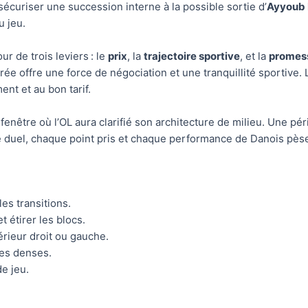
 sécuriser une succession interne à la possible sortie d’
Ayyoub 
u jeu.
r de trois leviers : le
prix
, la
trajectoire sportive
, et la
promess
urée offre une force de négociation et une tranquillité sportive.
nt et au bon tarif.
fenêtre où l’OL aura clarifié son architecture de milieu. Une pé
s ce duel, chaque point pris et chaque performance de Danois pès
es transitions.
t étirer les blocs.
érieur droit ou gauche.
nes denses.
e jeu.