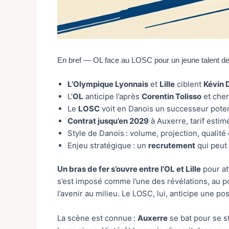
En bref — OL face au LOSC pour un jeune talent de
L’Olympique Lyonnais
et
Lille
ciblent
Kévin 
L’
OL
anticipe l’après
Corentin Tolisso
et che
Le
LOSC
voit en Danois un successeur poten
Contrat jusqu’en 2029
à Auxerre, tarif esti
Style de Danois : volume, projection, qualité
Enjeu stratégique : un
recrutement
qui peut 
Un bras de fer s’ouvre entre l’OL et Lille
pour at
s’est imposé comme l’une des révélations, au po
l’avenir au milieu. Le LOSC, lui, anticipe une po
La scène est connue :
Auxerre
se bat pour se st