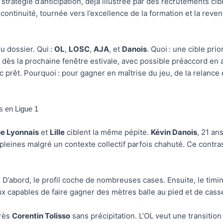
ne stratégie d’anticipation, déjà illustrée par des recrutements 
continuité, tournée vers l’excellence de la formation et la reve
u dossier. Qui :
OL
,
LOSC
,
AJA
, et
Danois
. Quoi : une cible prio
dès la prochaine fenêtre estivale, avec possible préaccord en
ec prêt. Pourquoi : pour gagner en maîtrise du jeu, de la relanc
is en Ligue 1
ue Lyonnais
et
Lille
ciblent la même pépite.
Kévin Danois
, 21 an
 pleines malgré un contexte collectif parfois chahuté. Ce contra
? D’abord, le profil coche de nombreuses cases. Ensuite, le timi
ux capables de faire gagner des mètres balle au pied et de casse
près
Corentin Tolisso
sans précipitation. L’OL veut une transiti