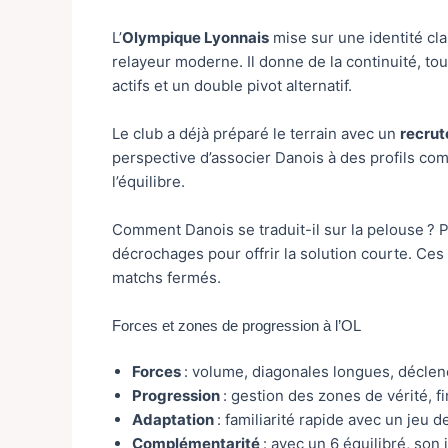
L’
Olympique Lyonnais
mise sur une identité cla
relayeur moderne. Il donne de la continuité, to
actifs et un double pivot alternatif.
Le club a déjà préparé le terrain avec un
recru
perspective d’associer Danois à des profils comp
l’équilibre.
Comment Danois se traduit-il sur la pelouse ? P
décrochages pour offrir la solution courte. Ce
matchs fermés.
Forces et zones de progression à l’OL
Forces
: volume, diagonales longues, décle
Progression
: gestion des zones de vérité, f
Adaptation
: familiarité rapide avec un jeu d
Complémentarité
: avec un 6 équilibré, son 