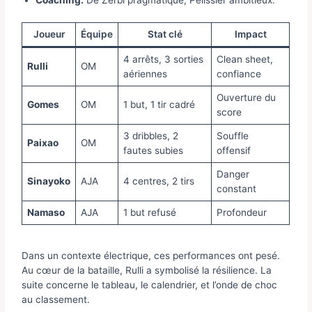
Coaching:
De Zerbi pragmatique, Pélissier ambitieux.
Joueur
Équipe
Stat clé
Impact
4 arrêts, 3 sorties
Clean sheet,
Rulli
OM
aériennes
confiance
Ouverture du
Gomes
OM
1 but, 1 tir cadré
score
3 dribbles, 2
Souffle
Paixao
OM
fautes subies
offensif
Danger
Sinayoko
AJA
4 centres, 2 tirs
constant
Namaso
AJA
1 but refusé
Profondeur
Dans un contexte électrique, ces performances ont pesé.
Au cœur de la bataille, Rulli a symbolisé la résilience. La
suite concerne le tableau, le calendrier, et l’onde de choc
au classement.