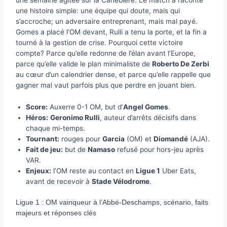
une histoire simple: une équipe qui doute, mais qui
s’accroche; un adversaire entreprenant, mais mal payé.
Gomes a placé l’OM devant, Rulli a tenu la porte, et la fin a
tourné à la gestion de crise. Pourquoi cette victoire
compte? Parce qu’elle redonne de l’élan avant l’Europe,
parce qu’elle valide le plan minimaliste de
Roberto De Zerbi
au cœur d’un calendrier dense, et parce qu’elle rappelle que
gagner mal vaut parfois plus que perdre en jouant bien.
Score:
Auxerre 0-1 OM, but d’
Angel Gomes
.
Héros:
Geronimo Rulli
, auteur d’arrêts décisifs dans
chaque mi-temps.
Tournant:
rouges pour
Garcia
(OM) et
Diomandé
(AJA).
Fait de jeu:
but de
Namaso
refusé pour hors-jeu après
VAR.
Enjeux:
l’OM reste au contact en
Ligue 1
Uber Eats,
avant de recevoir à
Stade Vélodrome
.
Ligue 1 : OM vainqueur à l’Abbé-Deschamps, scénario, faits
majeurs et réponses clés