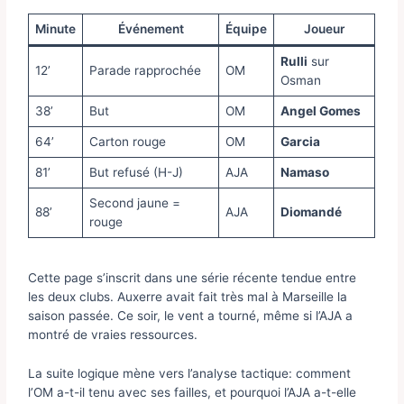
Minute
Événement
Équipe
Joueur
Rulli
sur
12’
Parade rapprochée
OM
Osman
38’
But
OM
Angel Gomes
64’
Carton rouge
OM
Garcia
81’
But refusé (H-J)
AJA
Namaso
Second jaune =
88’
AJA
Diomandé
rouge
Cette page s’inscrit dans une série récente tendue entre
les deux clubs. Auxerre avait fait très mal à Marseille la
saison passée. Ce soir, le vent a tourné, même si l’AJA a
montré de vraies ressources.
La suite logique mène vers l’analyse tactique: comment
l’OM a-t-il tenu avec ses failles, et pourquoi l’AJA a-t-elle