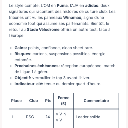
Le style compte. L’OM en
Puma
, l’AJA en
adidas
: deux
signatures qui racontent des histoires de culture club. Les
tribunes ont vu les panneaux
Winamax
, signe d’une
économie foot qui assume ses partenariats. Bientôt, le
retour au
Stade Vélodrome
offrira un autre test, face à
l’Europe.
Gains:
points, confiance, clean sheet rare.
Risques:
cartons, suspensions possibles, énergie
entamée.
Prochaines échéances:
réception européenne, match
de Ligue 1 à gérer.
Objectif:
verrouiller le top 3 avant l’hiver.
Indicateur-clé:
tenue du dernier quart d’heure.
Forme
Place
Club
Pts
Commentaire
(5)
V-V-N-
1
PSG
24
Leader solide
V-V