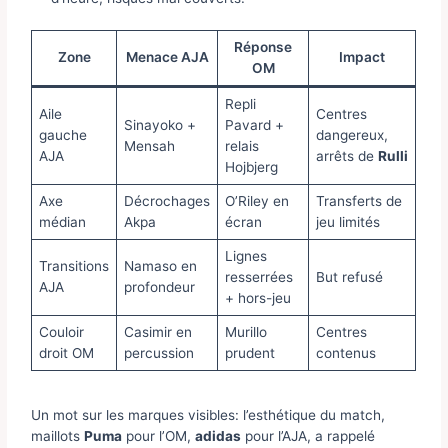
Réponse
Zone
Menace AJA
Impact
OM
Repli
Aile
Centres
Sinayoko +
Pavard +
gauche
dangereux,
Mensah
relais
AJA
arrêts de
Rulli
Hojbjerg
Axe
Décrochages
O’Riley en
Transferts de
médian
Akpa
écran
jeu limités
Lignes
Transitions
Namaso en
resserrées
But refusé
AJA
profondeur
+ hors-jeu
Couloir
Casimir en
Murillo
Centres
droit OM
percussion
prudent
contenus
Un mot sur les marques visibles: l’esthétique du match,
maillots
Puma
pour l’OM,
adidas
pour l’AJA, a rappelé