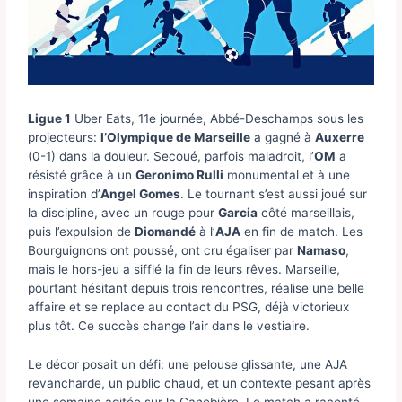
Ligue 1
Uber Eats, 11e journée, Abbé-Deschamps sous les
projecteurs:
l’Olympique de Marseille
a gagné à
Auxerre
(0-1) dans la douleur. Secoué, parfois maladroit, l’
OM
a
résisté grâce à un
Geronimo Rulli
monumental et à une
inspiration d’
Angel Gomes
. Le tournant s’est aussi joué sur
la discipline, avec un rouge pour
Garcia
côté marseillais,
puis l’expulsion de
Diomandé
à l’
AJA
en fin de match. Les
Bourguignons ont poussé, ont cru égaliser par
Namaso
,
mais le hors-jeu a sifflé la fin de leurs rêves. Marseille,
pourtant hésitant depuis trois rencontres, réalise une belle
affaire et se replace au contact du PSG, déjà victorieux
plus tôt. Ce succès change l’air dans le vestiaire.
Le décor posait un défi: une pelouse glissante, une AJA
revancharde, un public chaud, et un contexte pesant après
une semaine agitée sur la Canebière. Le match a raconté