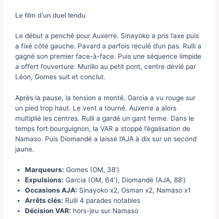
Le film d’un duel tendu
Le début a penché pour Auxerre. Sinayoko a pris l’axe puis
a fixé côté gauche. Pavard a parfois reculé d’un pas. Rulli a
gagné son premier face-à-face. Puis une séquence limpide
a offert l’ouverture: Murillo au petit pont, centre dévié par
Léon, Gomes suit et conclut.
Après la pause, la tension a monté. Garcia a vu rouge sur
un pied trop haut. Le vent a tourné. Auxerre a alors
multiplié les centres. Rulli a gardé un gant ferme. Dans le
temps fort bourguignon, la VAR a stoppé l’égalisation de
Namaso. Puis Diomandé a laissé l’AJA à dix sur un second
jaune.
Marqueurs:
Gomes (OM, 38’)
Expulsions:
Garcia (OM, 64’), Diomandé (AJA, 88’)
Occasions AJA:
Sinayoko x2, Osman x2, Namaso x1
Arrêts clés:
Rulli 4 parades notables
Décision VAR:
hors-jeu sur Namaso