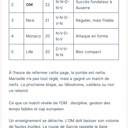
N-N-D-
Succès fondateur à
2
OM
22
N-V
Auxerre
V-N-D-
3
Nice
21
Régulier, mais friable
V-N
N-V-D-
4
Monaco
20
Attaque en forme
N-V
D-V-V-
5
Lille
20
Bloc compact
N-N
À l’heure de refermer cette page, la portée est nette.
Marseille n’a pas tout réglé, mais a gagné un match de
nerfs. La prochaine étape, au Vélodrome, validera ou non
ce rebond.
Ce que ce match révèle de l’OM : discipline, gestion des
temps faibles et cap européen
Un enseignement se détache. L’OM doit baisser son volume
de fautes inutiles. Le rouge de Garcia rappelle la ligne