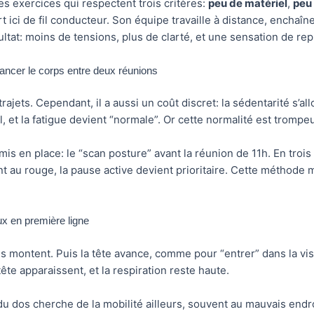
des exercices qui respectent trois critères:
peu de matériel
,
peu
rt ici de fil conducteur. Son équipe travaille à distance, enchaîn
ltat: moins de tensions, plus de clarté, et une sensation de rep
elancer le corps entre deux réunions
 trajets. Cependant, il a aussi un coût discret: la sédentarité s’a
et la fatigue devient “normale”. Or cette normalité est trompeuse
is en place: le “scan posture” avant la réunion de 11h. En trois
t au rouge, la pause active devient prioritaire. Cette méthode 
ux en première ligne
es montent. Puis la tête avance, comme pour “entrer” dans la vi
te apparaissent, et la respiration reste haute.
du dos cherche de la mobilité ailleurs, souvent au mauvais endroi